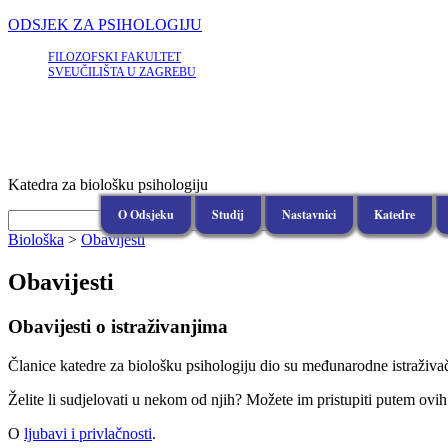
ODSJEK ZA PSIHOLOGIJU
FILOZOFSKI FAKULTET
SVEUČILIŠTA U ZAGREBU
Katedra za biološku psihologiju
O Odsjeku
Studij
Nastavnici
Katedre
Biološka
>
Obavijesti
Obavijesti
Obavijesti o istraživanjima
Članice katedre za biološku psihologiju dio su međunarodne istraživa
Želite li sudjelovati u nekom od njih? Možete im pristupiti putem ovi
O
ljubavi i privlačnosti
.