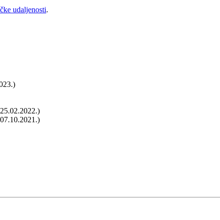
ičke udaljenosti
.
023.)
 25.02.2022.)
 07.10.2021.)