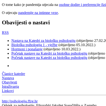
O tome kako je pandemija utjecala na
osobne dodire i preferencije fiz
O utjecaju
pandemije na intimne veze
.
Obavijesti o nastavi
RSS
Nastava na Katedri za biološku psihologiju
(objavljeno 27.02.2
Biološka psihologija 1 - vježbe
(objavljeno 05.10.2022.)
Hormoni i ponašanje
(objavljeno 10.03.2022.)
Početak nastave na Katedri za biološku psihologiju
(objavljeno
Početak nastave na Katedri za biološku psihologiju
(objavljeno
Članice katedre
Nastava
Obavijesti
Istraživanja
Linkovi
http://psihologija.ffzg.hr
Odsjek za psihologiju, Filozofski fakultet Sveučilišta u Zagrebu