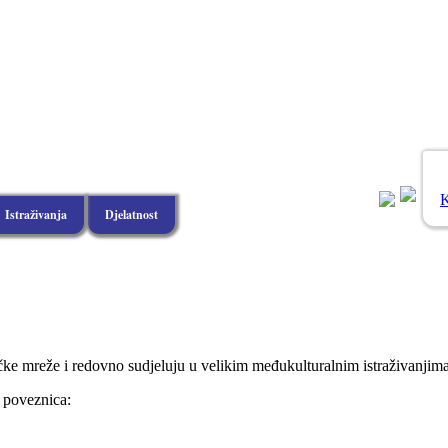
K
Istraživanja
Djelatnost
čke mreže i redovno sudjeluju u velikim međukulturalnim istraživanjima 
h poveznica: