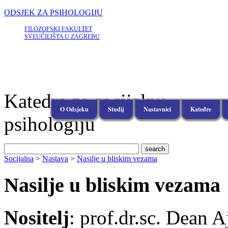
ODSJEK ZA PSIHOLOGIJU
FILOZOFSKI FAKULTET
SVEUČILIŠTA U ZAGREBU
Katedra za socijalnu
O Odsjeku
Studij
Nastavnici
Katedre
psihologiju
Socijalna
>
Nastava
>
Nasilje u bliskim vezama
Nasilje u bliskim vezama
Nositelj
: prof.dr.sc. Dean 