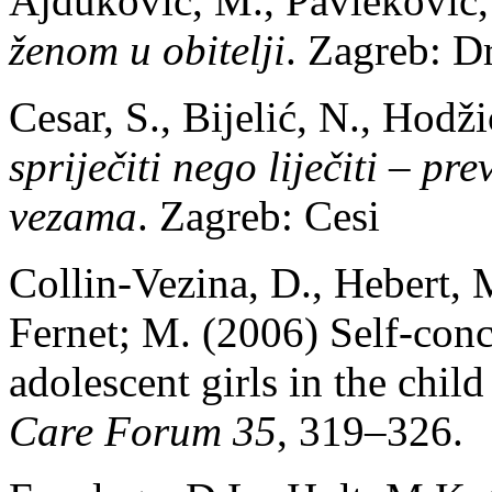
Ajduković, M., Pavleković,
ženom u obitelji
. Zagreb: D
Cesar, S., Bijelić, N., Hodž
spriječiti nego liječiti – pr
vezama
. Zagreb: Cesi
Collin-Vezina, D., Hebert, 
Fernet; M. (2006) Self-conc
adolescent girls in the chil
Care Forum 35
, 319–326.